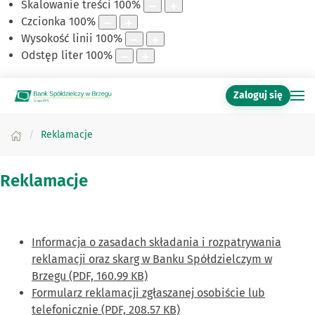
Skalowanie treści
100
%
Czcionka
100
%
Wysokość linii
100
%
Odstęp liter
100
%
Zaloguj się
Reklamacje
Reklamacje
Informacja o zasadach składania i rozpatrywania
reklamacji oraz skarg w Banku Spółdzielczym w
Brzegu (PDF, 160.99 KB)
Formularz reklamacji zgłaszanej osobiście lub
telefonicznie (PDF, 208.57 KB)