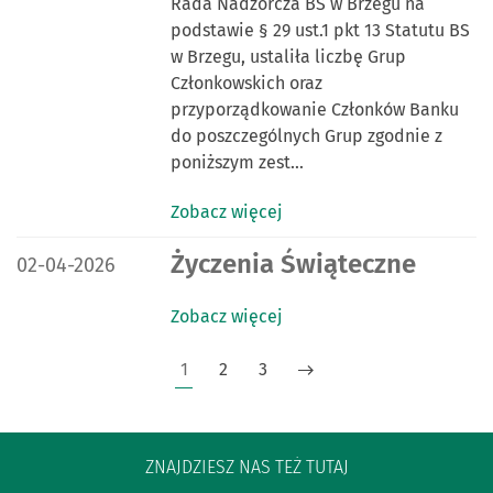
Rada Nadzorcza BS w Brzegu na
podstawie § 29 ust.1 pkt 13 Statutu BS
w Brzegu, ustaliła liczbę Grup
Członkowskich oraz
przyporządkowanie Członków Banku
do poszczególnych Grup zgodnie z
poniższym zest…
Zobacz więcej
DATA PUBLIKACJI:
Życzenia Świąteczne
02-04-2026
Zobacz więcej
1
2
3
ZNAJDZIESZ NAS TEŻ TUTAJ