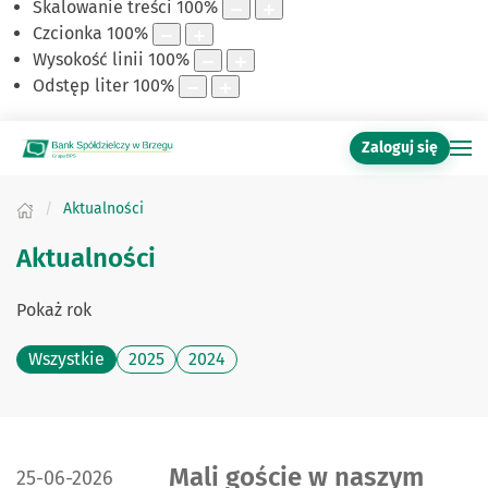
Skalowanie treści
100
%
Czcionka
100
%
Wysokość linii
100
%
Odstęp liter
100
%
Zaloguj się
Aktualności
Aktualności
Pokaż rok
Wszystkie
2025
2024
DATA PUBLIKACJI:
Mali goście w naszym
25-06-2026