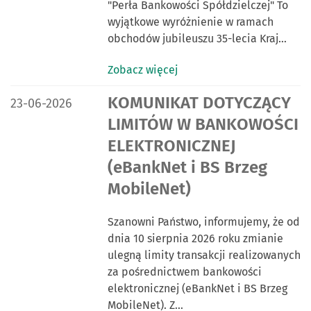
"Perła Bankowości Spółdzielczej" To
wyjątkowe wyróżnienie w ramach
obchodów jubileuszu 35-lecia Kraj…
Zobacz więcej
DATA PUBLIKACJI:
KOMUNIKAT DOTYCZĄCY
23-06-2026
LIMITÓW W BANKOWOŚCI
ELEKTRONICZNEJ
(eBankNet i BS Brzeg
MobileNet)
Szanowni Państwo, informujemy, że od
dnia 10 sierpnia 2026 roku zmianie
ulegną limity transakcji realizowanych
za pośrednictwem bankowości
elektronicznej (eBankNet i BS Brzeg
MobileNet). Z…